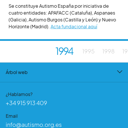
Se constituye Autismo España por iniciativa de
cuatro entidades: APAFACC (Cataluña), Aspanaes
(Galicia), Autismo Burgos (Castilla y León) y Nuevo
Horizonte (Madrid).
Acta fundacional aquí
1994
1995
1998
1
Árbol web
¿Hablamos?
+34 915 913 409
Email
info@autismo.org.es