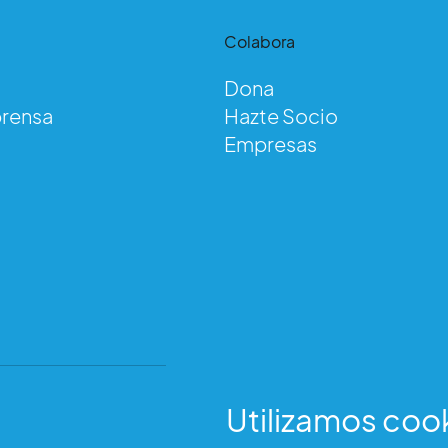
d
Colabora
Dona
prensa
Hazte Socio
tismo
Empresas
Utilizamos coo
Dirección