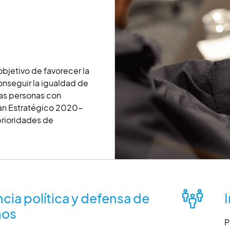
objetivo de favorecer la
onseguir la igualdad de
as personas con
lan Estratégico 2020-
rioridades de
cia política y defensa de
I
hos
P