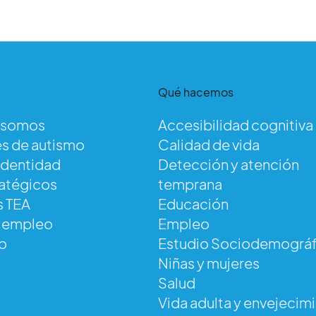
Qué hacemos
 somos
Accesibilidad cognitiva
s de autismo
Calidad de vida
identidad
Detección y atención
ratégicos
temprana
s TEA
Educación
e empleo
Empleo
o
Estudio Sociodemográf
Niñas y mujeres
Salud
Vida adulta y envejecim