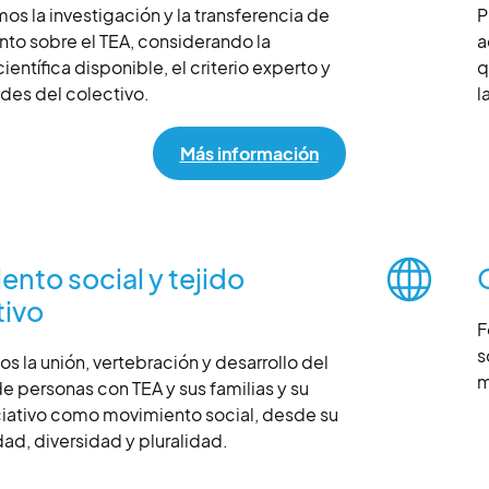
os la investigación y la transferencia de
P
to sobre el TEA, considerando la
a
ientífica disponible, el criterio experto y
q
ades del colectivo.
l
Más información
nto social y tejido
tivo
F
s
 la unión, vertebración y desarrollo del
m
e personas con TEA y sus familias y su
ciativo como movimiento social, desde su
ad, diversidad y pluralidad.