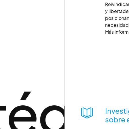
Reivindica
y libertade
posicionan
necesidad
Más inform
tégic
Invest
sobre 