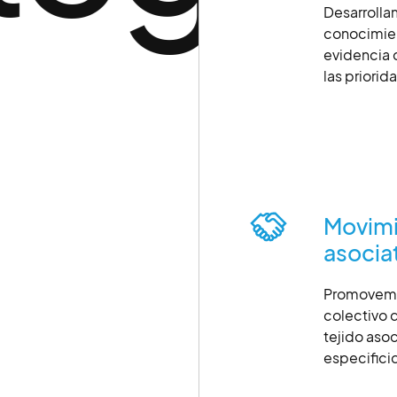
Desarrollam
conocimien
evidencia c
las priorid
Movimie
asocia
Promovemos
colectivo d
tejido aso
especificid