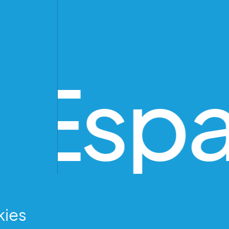
 Espa
kies