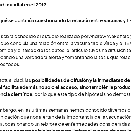
lud mundial en el 2019
.
qué se continúa cuestionando la relación entre vacunas y 
 sobra conocido el estudio realizado por Andrew Wakefield 
 que concluía una relación entre la vacuna triple vírica y el 
mica y el falseo de los datos, el artículo tuvo una difusión tal
cando una verdadera alerta y fomentando la tesis que relac
os focos.
 actualidad, las
posibilidades de difusión y la inmediatez 
al facilita además no solo el acceso, sino también la produc
ncia científica
, por lo que este tipo de hipótesis no demos
mbargo, en las últimas semanas hemos conocido diversos ca
icación que nos alertan de la importancia de la vacunación,
, ocasionando un rebrote de enfermedades consideradas e
uesto en marcha iniciativas para limitar el avance de esta 