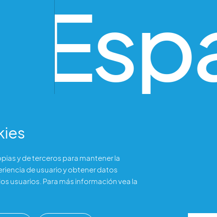
o Esp
kies
ropias y de terceros para mantener la
eriencia de usuario y obtener datos
os usuarios. Para más información vea la