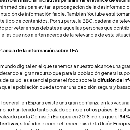
án medidas para evitar la propagación de la desinformación 
ntación de información fiable. También Youtube está toman
te tipo de contenidos. Por su parte, la BBC, cadena de telev
o por vetar en sus debates a aquellas personas que contri
 ellas que nos alertan acerca de la relevancia de esta situac
tancia de la información sobre TEA
 mundo digital en el que tenemos a nuestro alcance una gra
derando el gran recurso que para la población general supon
 de salud, es esencial poner el foco sobre la
difusión de in
 que la población pueda tomar una decisión segura y basada
el general, en España existe una gran confianza en las vacuna
mo no han tenido tanto calado como en otros países. El estu
realizado por la Comisión Europea en 2018 indica que el
94% 
fectivas
, situándose como el tercer país de la Unión Europ