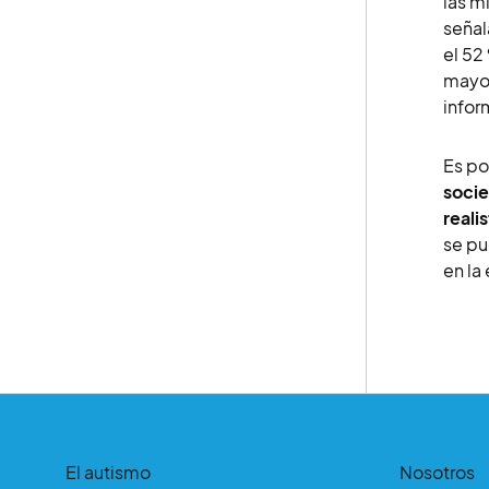
las m
señal
el 52
mayor
infor
Es po
soci
reali
se pu
en la
El autismo
Nosotros