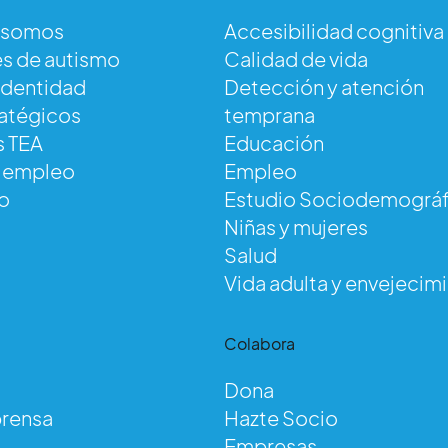
 somos
Accesibilidad cognitiva
s de autismo
Calidad de vida
identidad
Detección y atención
ratégicos
temprana
s TEA
Educación
e empleo
Empleo
o
Estudio Sociodemográf
Niñas y mujeres
Salud
Vida adulta y envejecim
d
Colabora
Dona
prensa
Hazte Socio
Empresas