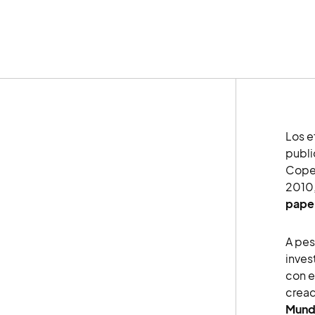
Los e
publi
Copen
2010,
paper
A pes
inves
con e
cread
Mundi