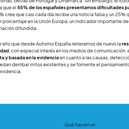
ismas, detrás de Portugal y Dinamarca. Sin embargo, el Eur
a que el
55% de los españoles presentamos dificultades para
 % cree que casi cada día recibe una noticia falsa y un 25% 
 porcentaje en la Unión Europa, un indicador importante de l
mación difundida.
r ello que desde Autismo España reiteramos de nuevo la
res
edad
, con especial interés en los medios de comunicación, e
sta y basada en la evidencia
en cuanto a las causas, detecci
edan derribar mitos existentes y se fomente el pensamiento
 evidencia.
Qué hacemos