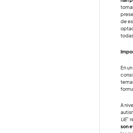
tomar
prese
de es
optad
todas
Impor
En un
consi
temas
forma
A niv
autis
UE
” 
son e