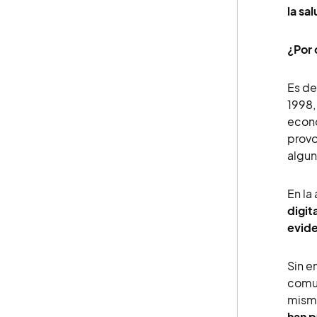
la sa
¿Por 
Es de
1998,
econó
provo
algun
En la
digit
evide
Sin e
comun
misma
han p