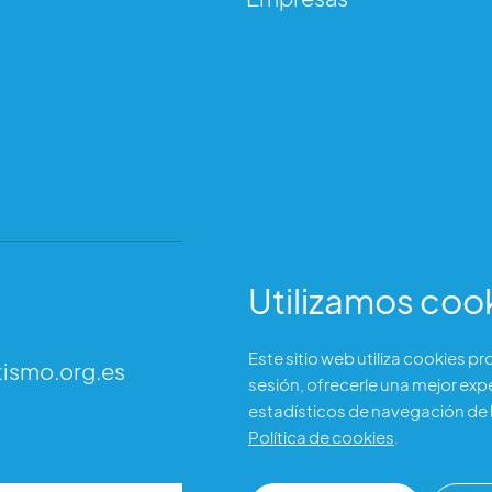
tism
Utilizamos coo
Dirección
Este sitio web utiliza cookies p
tismo.org.es
C/ Garibay 7, 3 izq.
sesión, ofrecerle una mejor exp
28007 Madrid (España)
estadísticos de navegación de l
Política de cookies
.