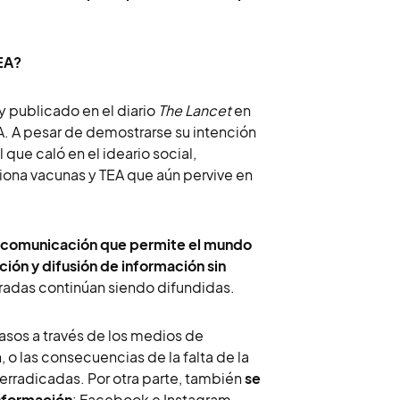
TEA?
y publicado en el diario
The Lancet
en
TEA. A pesar de demostrarse su intención
 que caló en el ideario social,
iona vacunas y TEA que aún pervive en
de comunicación que permite el mundo
ción y difusión de información sin
tradas continúan siendo difundidas.
sos a través de los medios de
 o las consecuencias de la falta de la
rradicadas. Por otra parte, también
se
información
: Facebook e Instagram