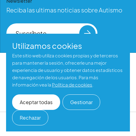
Newsletter
Reciba las ultimas noticias sobre Autismo
Suscríbete
Utilizamos cookies
Este sitio web utiliza cookies propias y de terceros
para mantener la sesión, ofrecerle una mejor
Aviso legal
experiencia de usuario y obtener datos estadísticos
Política de privacidad
de navegación de los usuarios. Para más
información vea la
Política de cookies
.
Política de cookies
Accesibilidad web
Aceptar todas
Gestionar
Rechazar
©2026 Autismo España