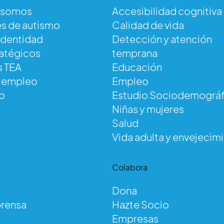
 somos
Accesibilidad cognitiva
s de autismo
Calidad de vida
identidad
Detección y atención
ratégicos
temprana
s TEA
Educación
e empleo
Empleo
o
Estudio Sociodemográf
Niñas y mujeres
Salud
Vida adulta y envejecim
d
Colabora
Dona
prensa
Hazte Socio
Empresas