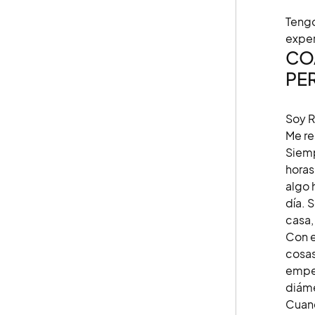
Tengo
exper
CO
PE
Soy R
Me re
Siemp
horas
algo 
día. 
casa,
Con e
cosas
empec
diáme
Cuand