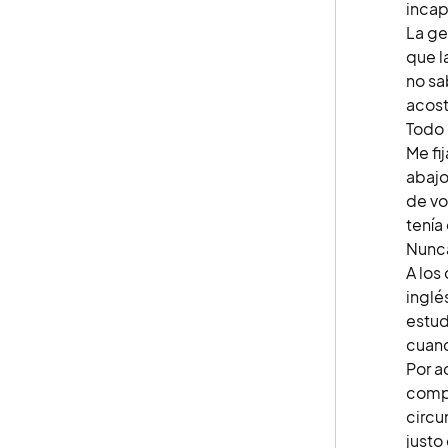
incap
La ge
que l
no sa
acost
Todo 
Me fi
abajo
de vo
tenía
Nunca
A los
inglé
estud
cuand
Por a
compr
circu
justo