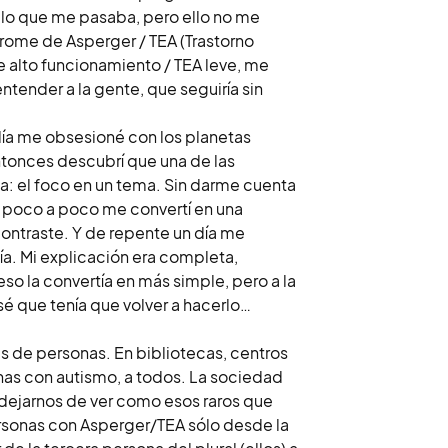
ía lo que me pasaba, pero ello no me
ndrome de Asperger / TEA (Trastorno
e alto funcionamiento / TEA leve, me
ntender a la gente, que seguiría sin
 día me obsesioné con los planetas
tonces descubrí que una de las
a: el foco en un tema. Sin darme cuenta
y poco a poco me convertí en una
ontraste. Y de repente un día me
ía. Mi explicación era completa,
eso la convertía en más simple, pero a la
 que tenía que volver a hacerlo…
s de personas. En bibliotecas, centros
onas con autismo, a todos. La sociedad
 dejarnos de ver como esos raros que
ersonas con Asperger/TEA sólo desde la