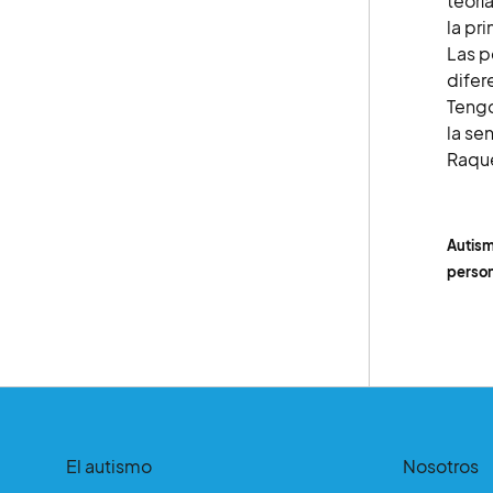
teorí
la pri
Las p
difer
Tengo
la se
Raque
Autism
person
El autismo
Nosotros