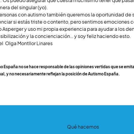
a. Os puedo asegurar que cuesta muchísimo tener que pasar de
mera del singular (yo).
ersonas con autismo también queremos la oportunidad de s
enciar si estás triste o contento, pero sentimos emociones
 Asperger y uso mi propia experiencia para ayudar a los de
nsibilización y la concienciación… y soy feliz haciendo esto.
l Olga Montllor Linares
o España no se hace responsable de las opiniones vertidas que se emit
al, y no necesariamente reflejan la posición de Autismo España.
Qué hacemos