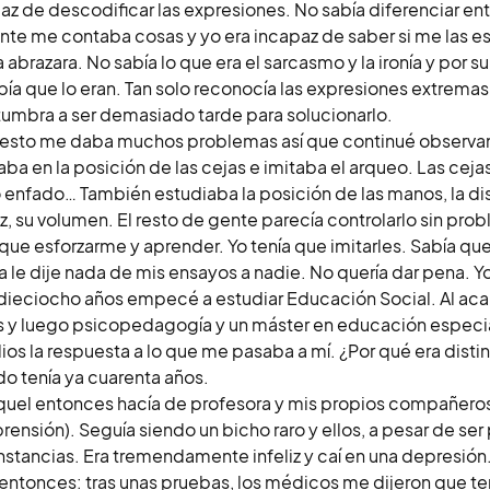
az de descodificar las expresiones. No sabía diferenciar entr
nte me contaba cosas y yo era incapaz de saber si me las es
a abrazara. No sabía lo que era el sarcasmo y la ironía y por
bía que lo eran. Tan solo reconocía las expresiones extrema
umbra a ser demasiado tarde para solucionarlo.
esto me daba muchos problemas así que continué observa
jaba en la posición de las cejas e imitaba el arqueo. Las ceja
 enfado… También estudiaba la posición de las manos, la dist
z, su volumen. El resto de gente parecía controlarlo sin prob
 que esforzarme y aprender. Yo tenía que imitarles. Sabía q
 le dije nada de mis ensayos a nadie. No quería dar pena. Yo
 dieciocho años empecé a estudiar Educación Social. Al acab
s y luego psicopedagogía y un máster en educación especia
ios la respuesta a lo que me pasaba a mí. ¿Por qué era distin
o tenía ya cuarenta años.
quel entonces hacía de profesora y mis propios compañero
ensión). Seguía siendo un bicho raro y ellos, a pesar de ser p
nstancias. Era tremendamente infeliz y caí en una depresión
 entonces: tras unas pruebas, los médicos me dijeron que te