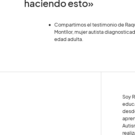
haciendo esto»
Compartimos el testimonio de Raq
Montllor, mujer autista diagnosticad
edad adulta.
Soy R
educa
desde
apren
Autis
reali