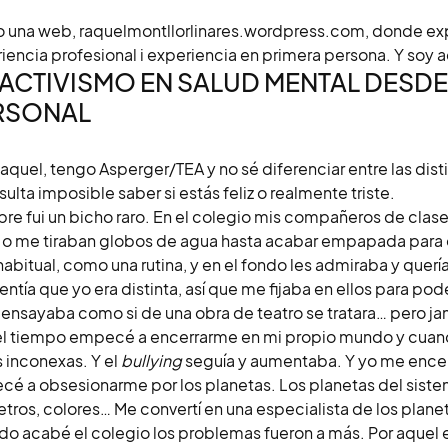
 una web, raquelmontllorlinares.wordpress.com, donde exp
iencia profesional i experiencia en primera persona. Y soy a
ACTIVISMO EN SALUD MENTAL DESDE 
RSONAL
aquel, tengo Asperger/TEA y no sé diferenciar entre las dis
sulta imposible saber si estás feliz o realmente triste.
re fui un bicho raro. En el colegio mis compañeros de clas
 o me tiraban globos de agua hasta acabar empapada para e
habitual, como una rutina, y en el fondo les admiraba y quer
Sentía que yo era distinta, así que me fijaba en ellos para po
 ensayaba como si de una obra de teatro se tratara… pero j
l tiempo empecé a encerrarme en mi propio mundo y cuan
 inconexas. Y el
bullying
seguía y aumentaba. Y yo me encer
é a obsesionarme por los planetas. Los planetas del sistema
tros, colores… Me convertí en una especialista de los planet
o acabé el colegio los problemas fueron a más. Por aquel en