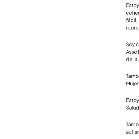
Estoy
coher
fácil
repr
Soy c
AssoT
de la
Tambi
Mujer
Estoy
Salud
Tambi
autis