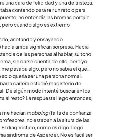
e una cara de felicidad y una de tristeza.
taba contando para reír un rato o para
 supuesto, no entendía las bromas porque
s, pero cuando algo es extremo
ndo, anotando y ensayando.
s hacia arriba significan sorpresa. Hacia
ancia de las personas al hablar, su tono
lema, sin darse cuenta de ello, pero yo
ue me pasaba algo, pero no sabía el qué…
 solo quería ser una persona normal.
ar la carrera estudié magisterio de
l. De algún modo intenté buscar en los
ta al resto? La respuesta llegó entonces,
s me hacían
mobbing
(falta de confianza,
rofesores, no estaban a la altura de las
. El diagnóstico, como os digo, llegó
nía síndrome de Asperger. No es fácil ser