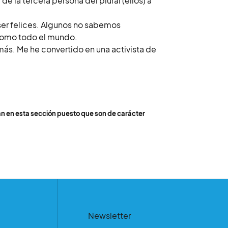
 la tercera persona del plural (ellos) a
er felices. Algunos no sabemos
 como todo el mundo.
más. Me he convertido en una activista de
an en esta sección puesto que son de carácter
Newsletter