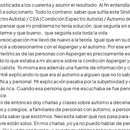
osticada a los cuarenta y asumir el resultado. Al fin entend
 a solucionarlo. Todo lo contrario: saber que sufría este Sí
tro Autista) / CEA (Condición Espectro Autista) / Autismo d
 pensar que mi problema no tenía solución, que seguiría sin e
arme y que bueno… que seguiría sola toda la vida.
preocupación me llevó de nuevo a la teoría. Igual que en su
é a obsesionarme con el Asperger y el autismo. Por ese en
terísticas de las personas con Asperger es precisamente es
odo lo que estaba a mi alcance sobre la condición Asperger 
ialista. Yo misma era además una fuente de información y c
tré explicando lo que era el autismo a alguien que no lo sab
ífica y personal. Mi explicación pasaba por la subjetividad y 
ás rica. Cuando esa persona que me escuchaba se fue pensé
ice.
tir de entonces doy charlas y clases sobre autismo a decena
os y colegios; a familiares de personas con autismo, a pers
ita saber que existimos. Necesita saber qué nos pasa para
re están solos. En mis charlas, yo ya no puedo hablar de p