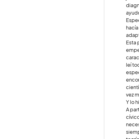
diagn
ayudó
Espec
hacía
adapt
Esta 
empec
carac
leí t
espec
encon
cient
vez m
Y lo h
A par
cívic
neces
siemp