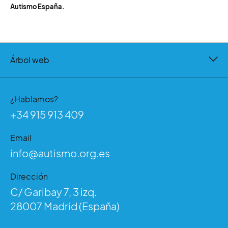
Autismo España.
Árbol web
¿Hablamos?
+34 915 913 409
Email
info@autismo.org.es
Dirección
C/ Garibay 7, 3 izq.
28007 Madrid (España)