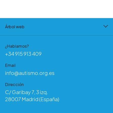
Árbol web
¿Hablamos?
+34 915 913 409
Email
info@autismo.org.es
Dirección
C/ Garibay 7, 3 izq.
28007 Madrid (España)