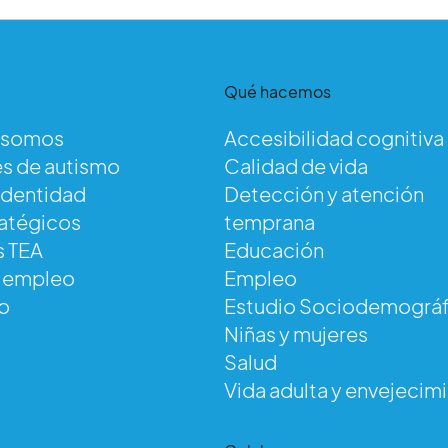
Qué hacemos
 somos
Accesibilidad cognitiva
s de autismo
Calidad de vida
identidad
Detección y atención
ratégicos
temprana
s TEA
Educación
e empleo
Empleo
o
Estudio Sociodemográf
Niñas y mujeres
Salud
Vida adulta y envejecim