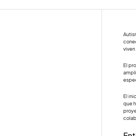
Autis
conec
viven
El pr
ampli
espec
El in
que h
proye
colabo
Ent