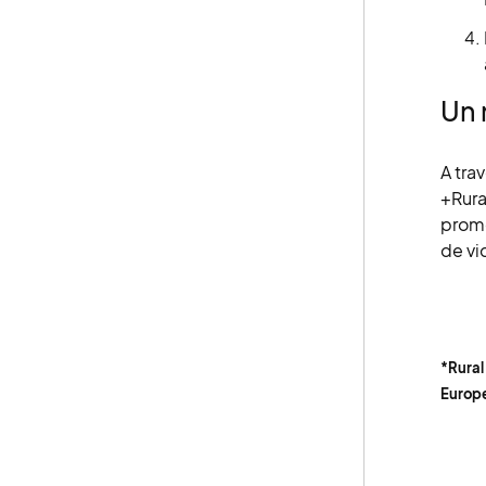
Un 
A tra
+Rura
promo
de vi
*Rural
Europe