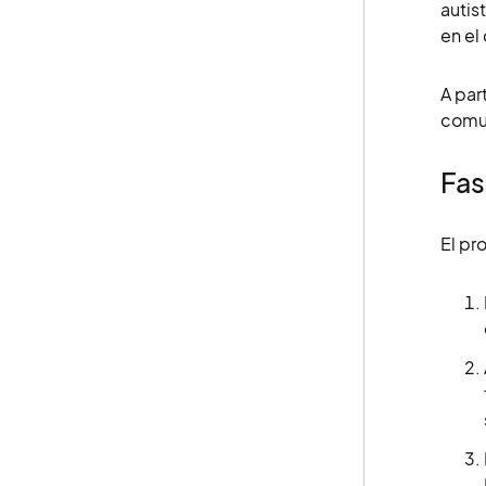
autis
en el
A par
comun
Fas
El pr