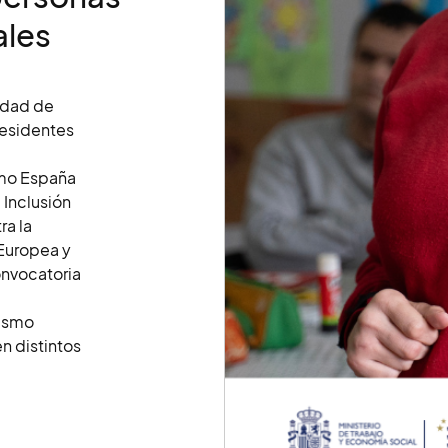
ales
lidad de
residentes
smo España
 Inclusión
ra la
 Europea y
onvocatoria
tismo
n distintos