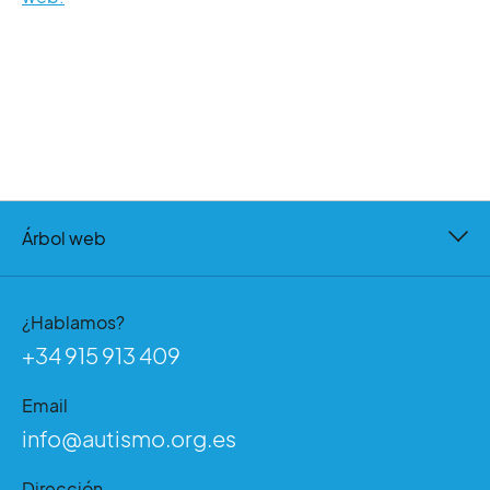
Árbol web
¿Hablamos?
+34 915 913 409
Email
info@autismo.org.es
Dirección