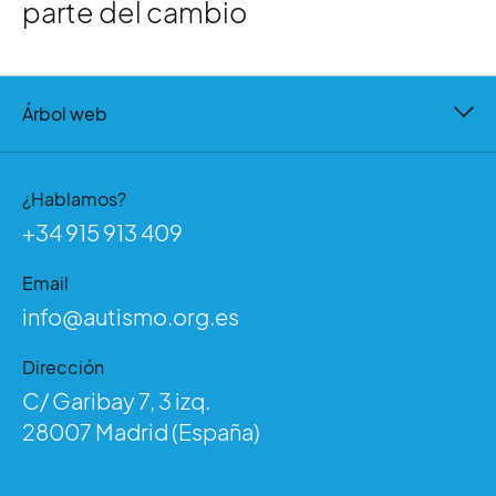
parte del cambio
Árbol web
¿Hablamos?
+34 915 913 409
Email
info@autismo.org.es
Dirección
C/ Garibay 7, 3 izq.
28007 Madrid (España)