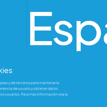
o Esp
kies
ropias y de terceros para mantener la
eriencia de usuario y obtener datos
os usuarios. Para más información vea la