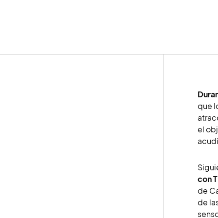
Duran
que l
atrac
el ob
acudi
Sigui
con 
de Ca
de la
senso