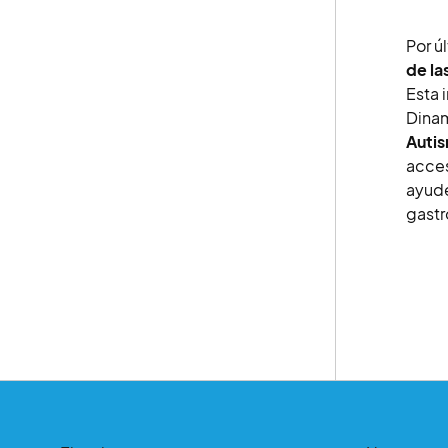
Por ú
de la
Esta 
Dinam
Auti
acces
ayude
gastr