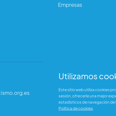
tism
Empresas
Utilizamos coo
Dirección
Este sitio web utiliza cookies p
tismo.org.es
C/ Garibay 7, 3 izq.
sesión, ofrecerle una mejor exp
28007 Madrid (España)
estadísticos de navegación de l
Política de cookies
.