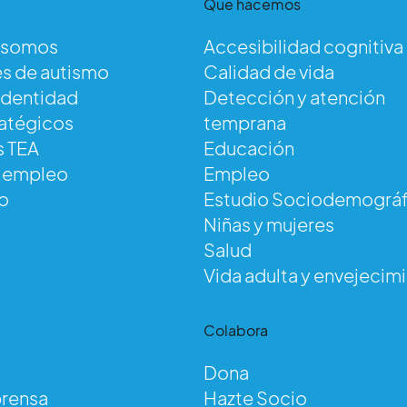
Qué hacemos
 somos
Accesibilidad cognitiva
s de autismo
Calidad de vida
identidad
Detección y atención
ratégicos
temprana
s TEA
Educación
e empleo
Empleo
o
Estudio Sociodemográf
Niñas y mujeres
Salud
Vida adulta y envejecim
d
Colabora
Dona
prensa
Hazte Socio