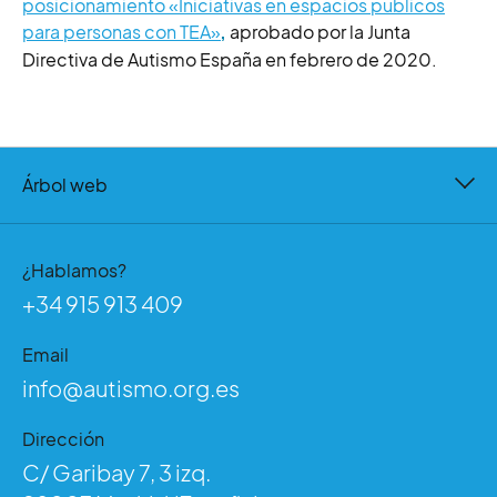
posicionamiento «Iniciativas en espacios públicos
para personas con TEA»
aprobado por la Junta
,
Directiva de Autismo España en febrero de 2020.
Árbol web
¿Hablamos?
+34 915 913 409
Email
info@autismo.org.es
Dirección
C/ Garibay 7, 3 izq.