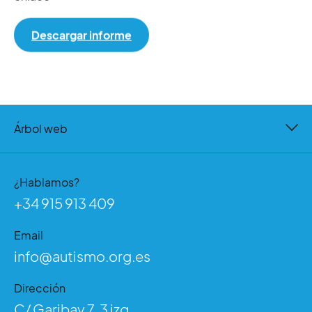
Descargar informe
Árbol web
¿Hablamos?
+34 915 913 409
Email
info@autismo.org.es
Dirección
C/ Garibay 7, 3 izq.