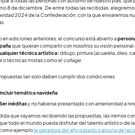
cipar a todas las personas con autismo de nuestro país, que
mo 8 de diciembre. De entre todas las recibidas, elegiremos 
vidad 2024 de la Confederación, con la que enviaremos nu
as.
en ediciones anteriores, el concurso está abierto a
persona
spaña
que quieran compartir con nosotros su visión persona
ualquier técnica artística:
dibujo, pintura (acuarela, óleo, ca
al o técnicas mixtas como el
collage
.
ropuestas tan solo deben cumplir dos condiciones:
Incluir temática navideña
Ser inéditas
y no haberse presentado con anterioridad a nin
ida que vayamos recibiendo las propuestas, las iremos com
que todo el mundo pueda disfrutar del talento artístico de l
a como ejemplo
la ganadora del año pasado o alguna de las p