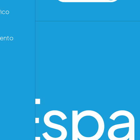
ico
iento
 Espa