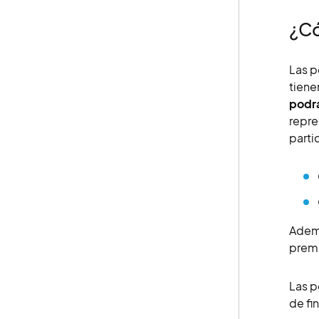
¿Có
Las p
tiene
podrá
repre
parti
Ademá
prem
Las p
de fi