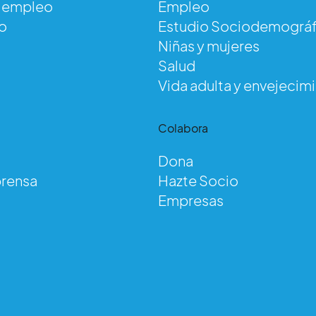
e empleo
Empleo
o
Estudio Sociodemográf
Niñas y mujeres
Salud
Vida adulta y envejecim
d
Colabora
Dona
prensa
Hazte Socio
tismo
Empresas