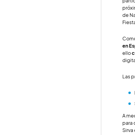
parti
próxi
de Na
Fiest
Como 
en E
ello
c
digit
Las p
A med
para 
Sirv