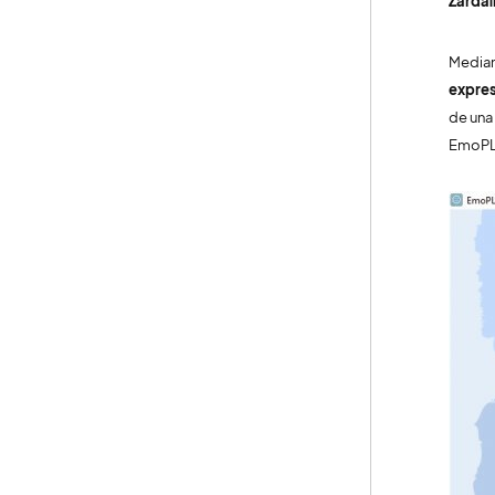
Zardaí
Median
expres
de una 
EmoPLA