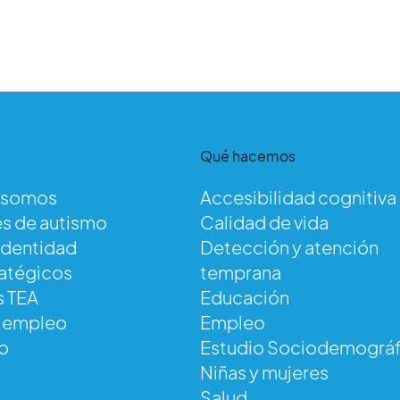
Qué hacemos
 somos
Accesibilidad cognitiva
s de autismo
Calidad de vida
identidad
Detección y atención
ratégicos
temprana
s TEA
Educación
e empleo
Empleo
o
Estudio Sociodemográf
Niñas y mujeres
Salud