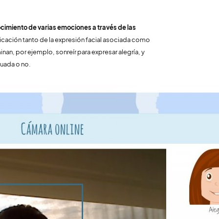
imiento de varias emociones a través de las
plicación tanto de la expresión facial asociada como
inan, por ejemplo, sonreír para expresar alegría, y
uada o no.