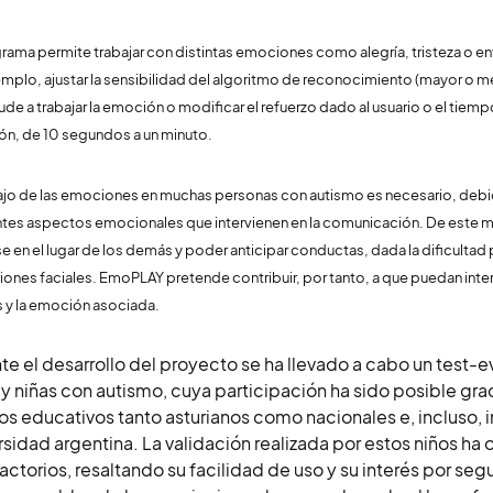
grama permite trabajar con distintas emociones como alegría, tristeza o e
emplo, ajustar la sensibilidad del algoritmo de reconocimiento (mayor o m
ude a trabajar la emoción o modificar el refuerzo dado al usuario o el tiem
n, de 10 segundos a un minuto.
bajo de las emociones en muchas personas con autismo es necesario, debido 
ntes aspectos emocionales que intervienen en la comunicación. De este m
e en el lugar de los demás y poder anticipar conductas, dada la dificultad
iones faciales. EmoPLAY pretende contribuir, por tanto, a que puedan int
 y la emoción asociada.
te el desarrollo del proyecto se ha llevado a cabo un test-ev
 y niñas con autismo, cuya participación ha sido posible gra
os educativos tanto asturianos como nacionales e, incluso, 
rsidad argentina. La validación realizada por estos niños h
factorios, resaltando su facilidad de uso y su interés por segui