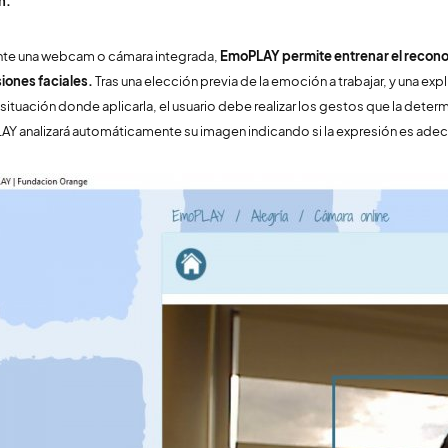
n.
te una webcam o cámara integrada,
EmoPLAY permite entrenar el reconoc
iones faciales.
Tras una elección previa de la emoción a trabajar, y una ex
situación donde aplicarla, el usuario debe realizar los gestos que la determ
Y analizará automáticamente su imagen indicando si la expresión es adec