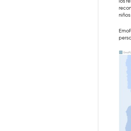
los r
recon
niños
EmoPL
perso