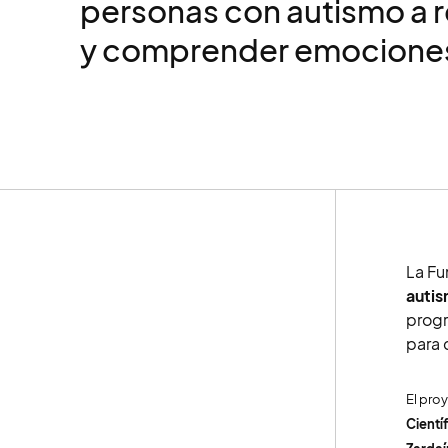
personas con autismo a 
y comprender emocione
La Fu
autis
progr
para 
El pro
Cientí