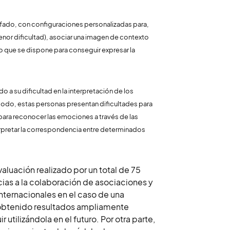
nfado, con configuraciones personalizadas para,
enor dificultad), asociar una imagen de contexto
po que se dispone para conseguir expresar la
a su dificultad en la interpretación de los
odo, estas personas presentan dificultades para
 para reconocer las emociones a través de las
erpretar la correspondencia entre determinados
aluación realizado por un total de 75
cias a la colaboración de asociaciones y
internacionales en el caso de una
a obtenido resultados ampliamente
r utilizándola en el futuro. Por otra parte,