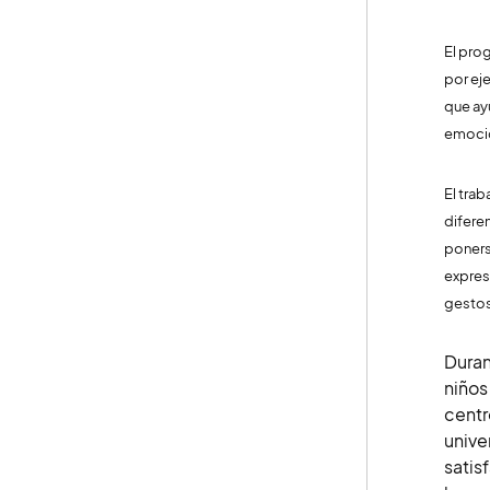
El pro
por ej
que ay
emoció
El tra
difere
poners
expres
gestos
Duran
niños
centr
unive
satis