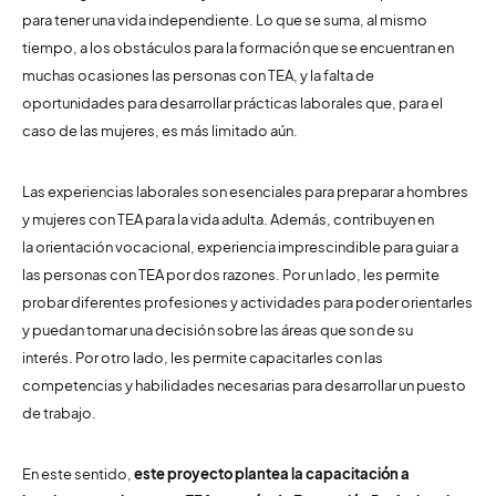
para tener una
vida independiente. Lo que se suma, al mismo
tiempo, a los obstáculos para la formación que se encuentran en
muchas ocasiones las personas con TEA
, y la falta de
oportunidades para desarrollar prácticas laborales que, para el
caso de las mujeres, es más limitado aún.
Las experiencias laborales son esenciales para preparar a hombres
y mujeres con TEA para la vida adulta. Además, contribuyen en
la
orientación vocacional, experiencia imprescindible para guiar a
las personas con TEA por dos razones. Por un lado, les permite
probar
diferentes profesiones y actividades para poder orientarles
y puedan tomar una decisión sobre las áreas que son de su
interés.
Por otro lado, les permite capacitarles con las
competencias y habilidades necesarias para desarrollar un puesto
de trabajo.
En este sentido,
este proyecto plantea la capacitación a