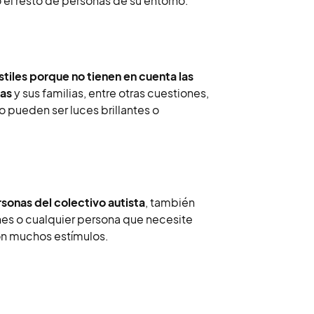
 el resto de personas de su entorno.
tiles porque no tienen en cuenta las
tas
y sus familias, entre otras cuestiones,
 pueden ser luces brillantes o
rsonas del colectivo autista
, también
nes o cualquier persona que necesite
on muchos estímulos.