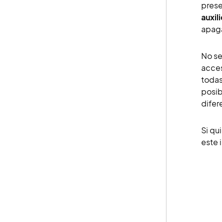
pres
auxili
apaga
No se
acces
todas
posib
difer
Si qu
este 