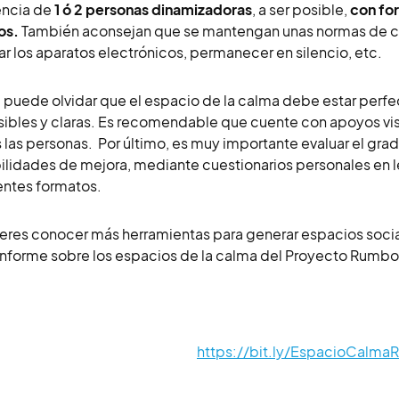
encia de
1 ó 2 personas dinamizadoras
, a ser posible,
con for
os.
También aconsejan que se mantengan unas normas de co
r los aparatos electrónicos, permanecer en silencio, etc.
 puede olvidar que el espacio de la calma debe estar per
ibles y claras. Es recomendable que cuente con apoyos visu
 las personas. Por último, es muy importante evaluar el grad
ilidades de mejora, mediante cuestionarios personales en len
entes formatos.
ieres conocer más herramientas para generar espacios socia
informe sobre los espacios de la calma del Proyecto Rumbo
https://bit.ly/EspacioCalm