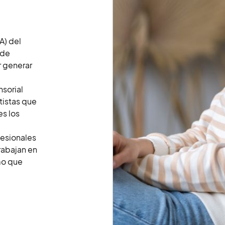
A) del
 de
r generar
nsorial
tistas que
es los
fesionales
rabajan en
mo que