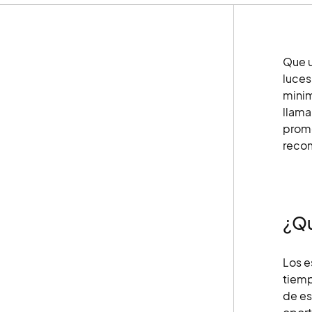
Que u
luces
minim
llama
promo
recom
¿Qu
Los e
tiemp
de es