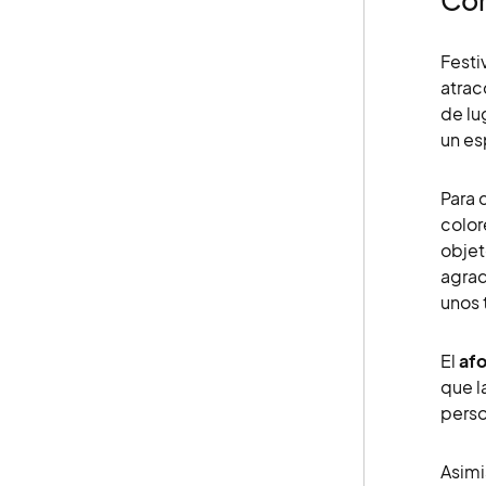
Con
Festi
atrac
de lu
un es
Para 
color
objet
agrad
unos 
El
af
que l
perso
Asimi