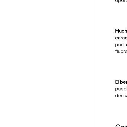
oport
Mucho
carac
por l
fluor
El
ben
puede
desca