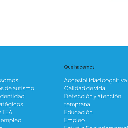
Qué hacemos
 somos
Accesibilidad cognitiva
s de autismo
Calidad de vida
identidad
Detección y atención
ratégicos
temprana
s TEA
Educación
e empleo
Empleo
o
Estudio Sociodemográf