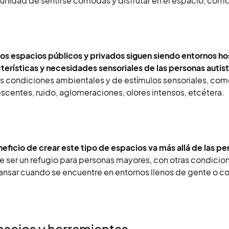
unidad de sentirse cómodas y disfrutar en el espacio, como
s espacios públicos y privados siguen siendo entornos hos
terísticas y necesidades sensoriales de las personas autis
as condiciones ambientales y de estímulos sensoriales, como
escentes, ruido, aglomeraciones, olores intensos, etcétera.
eficio de crear este tipo de espacios va más allá de las pe
 ser un refugio para personas mayores, con otras condicio
nsar cuando se encuentre en entornos llenos de gente o c