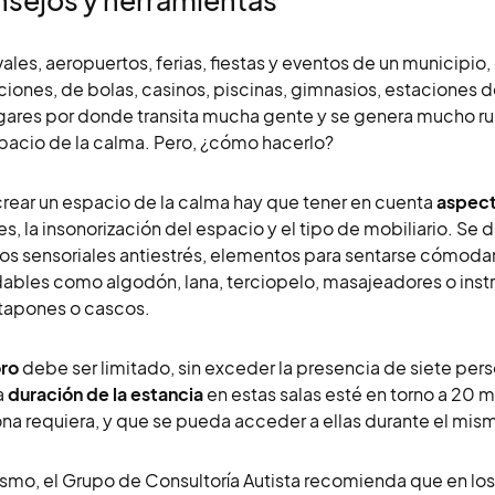
sejos y herramientas
vales, aeropuertos, ferias, fiestas y eventos de un municipi
ciones, de bolas, casinos, piscinas, gimnasios, estaciones 
gares por donde transita mucha gente y se genera mucho ru
pacio de la calma. Pero, ¿cómo hacerlo?
crear un espacio de la calma hay que tener en cuenta
aspect
es, la insonorización del espacio y el tipo de mobiliario. S
os sensoriales antiestrés, elementos para sentarse cómodame
ables como algodón, lana, terciopelo, masajeadores o ins
tapones o cascos.
oro
debe ser limitado, sin exceder la presencia de siete per
a
duración de la estancia
en estas salas esté en torno a 20 m
na requiera, y que se pueda acceder a ellas durante el mi
smo, el Grupo de Consultoría Autista recomienda que en los