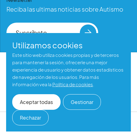
Reciba las ultimas noticias sobre Autismo
Suscríbete
Utilizamos cookies
Este sitio web utiliza cookies propias y de terceros
para mantener la sesión, ofrecerle una mejor
Aviso legal
experiencia de usuario y obtener datos estadísticos
Política de privacidad
de navegación de los usuarios. Para más
información vea la
Política de cookies
.
Política de cookies
Accesibilidad web
Aceptar todas
Gestionar
Rechazar
©2026 Autismo España