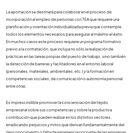
La aportación se destinará para colaborar en el proceso de
incorporación al empleo de personas con TEA que requiere una
planificación y orientación individualizada previa que contemple
todos los elementos necesarios para asegurar al máximo el éxito.
En muchos casos este proceso requiere un programa formativo
previo a la contratación, que incluya no sólo la realización de
prácticas en las tareas propias del puesto de trabajo, sino también
la detección de barreras y facilitadores en el entorno laboral
(personales, materiales, ambientales, etc.) y la formación en
competencias sociales, de comunicación o autonomía personal
entre otras.
Es imprescindible promover la concienciación del tejido
empresarial sobre sus competencias y sobre la productiva
contribución que pueden realizar en los distintos sectores,
erradicando perjuicios y mitos que derivan fundamentalmente del
desconocimiento o falta de experiencia por parte de las empresas