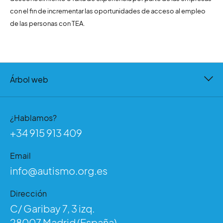
con el fin de incrementar las oportunidades de acceso al empleo
de las personas con TEA.
Árbol web
¿Hablamos?
+34 915 913 409
Email
info@autismo.org.es
Dirección
C/ Garibay 7, 3 izq.
28007 Madrid (España)