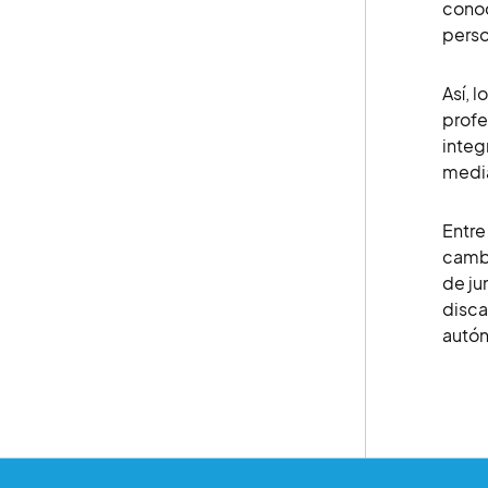
conoc
perso
Así, 
profe
integ
media
Entre
cambi
de ju
disca
autón