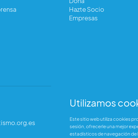
Dona
prensa
Hazte Socio
tismo
Empresas
Utilizamos coo
Dirección
Este sitio web utiliza cookies p
tismo.org.es
C/ Garibay 7, 3 izq.
sesión, ofrecerle una mejor exp
28007 Madrid (España)
estadísticos de navegación de l