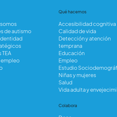
Qué hacemos
 somos
Accesibilidad cognitiva
s de autismo
Calidad de vida
identidad
Detección y atención
ratégicos
temprana
s TEA
Educación
e empleo
Empleo
o
Estudio Sociodemográf
Niñas y mujeres
Salud
Vida adulta y envejecim
d
Colabora