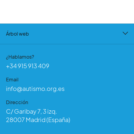
Árbol web
¿Hablamos?
+34 915 913 409
Email
info@autismo.org.es
Dirección
C/ Garibay 7, 3 izq.
28007 Madrid (España)