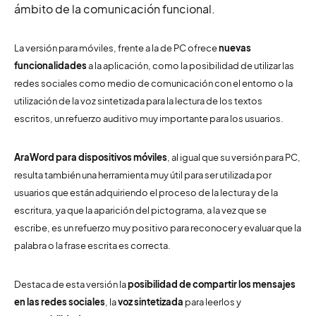
ámbito de la comunicación funcional.
La versión para móviles, frente a la de PC ofrece
nuevas
funcionalidades
a la aplicación, como la posibilidad de utilizar las
redes sociales como medio de comunicación con el entorno o la
utilización de la voz sintetizada para la lectura de los textos
escritos, un refuerzo auditivo muy importante para los usuarios.
AraWord para dispositivos móviles
, al igual que su versión para PC,
resulta también una herramienta muy útil para ser utilizada por
usuarios que están adquiriendo el proceso de la lectura y de la
escritura, ya que la aparición del pictograma, a la vez que se
escribe, es un refuerzo muy positivo para reconocer y evaluar que la
palabra o la frase escrita es correcta.
Destaca de esta versión la
posibilidad de compartir los mensajes
en las redes sociales
, la
voz sintetizada
para leerlos y