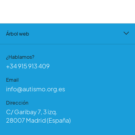
Árbol web
¿Hablamos?
+34 915 913 409
Email
info@autismo.org.es
Dirección
C/ Garibay 7, 3 izq.
28007 Madrid (España)