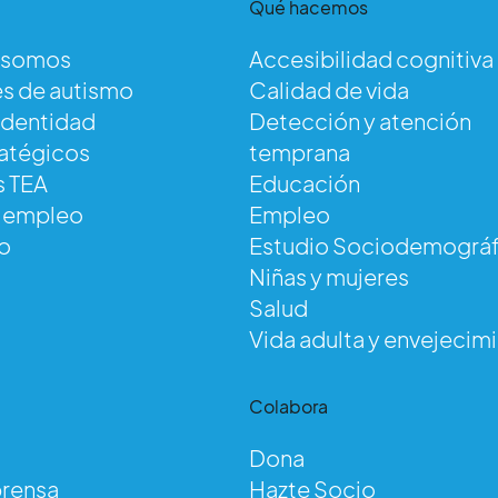
Qué hacemos
 somos
Accesibilidad cognitiva
s de autismo
Calidad de vida
identidad
Detección y atención
ratégicos
temprana
s TEA
Educación
e empleo
Empleo
o
Estudio Sociodemográf
Niñas y mujeres
Salud
Vida adulta y envejecim
d
Colabora
Dona
prensa
Hazte Socio