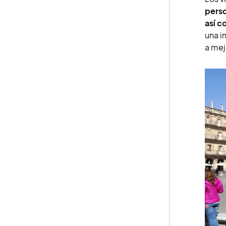
perso
así c
una i
a mej