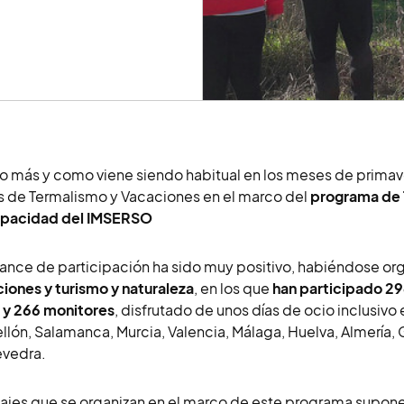
o más y como viene siendo habitual en los meses de primav
s de Termalismo y Vacaciones en el marco del
programa de 
apacidad del IMSERSO
lance de participación ha sido muy positivo, habiéndose or
iones y turismo y naturaleza
, en los que
han participado 29
 y 266 monitores
, disfrutado de unos días de ocio inclusivo
llón, Salamanca, Murcia, Valencia, Málaga, Huelva, Almería,
evedra.
iajes que se organizan en el marco de este programa supon