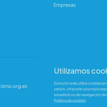
tism
Empresas
Utilizamos coo
Dirección
Este sitio web utiliza cookies p
tismo.org.es
C/ Garibay 7, 3 izq.
sesión, ofrecerle una mejor exp
28007 Madrid (España)
estadísticos de navegación de l
Política de cookies
.