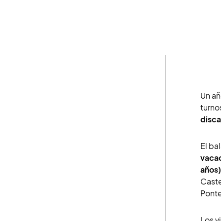
Un añ
turno
disc
El ba
vacac
años)
Caste
Pont
Los v